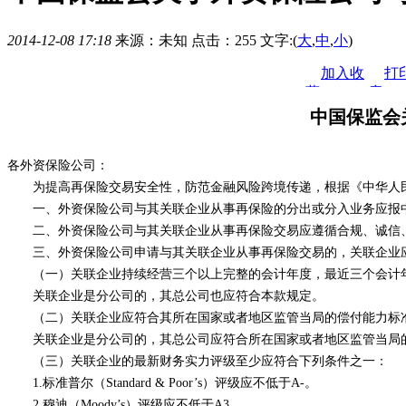
2014-12-08 17:18
来源：未知 点击：
255 文字:(
大
,
中
,
小
)
加入收
打
藏
章
中国保监会
各外资保险公司：
为提高再保险交易安全性，防范金融风险跨境传递，根据《中华人民
一、外资保险公司与其关联企业从事再保险的分出或分入业务应报中
二、外资保险公司与其关联企业从事再保险交易应遵循合规、诚信
三、外资保险公司申请与其关联企业从事再保险交易的，关联企业
（一）关联企业持续经营三个以上完整的会计年度，最近三个会计年
关联企业是分公司的，其总公司也应符合本款规定。
（二）关联企业应符合其所在国家或者地区监管当局的偿付能力标准
关联企业是分公司的，其总公司应符合所在国家或者地区监管当局的
（三）关联企业的最新财务实力评级至少应符合下列条件之一：
1.
标准普尔（
Standard & Poor’s
）评级应不低于
A-
。
2.
穆迪（
Moody’s
）评级应不低于
A3
。