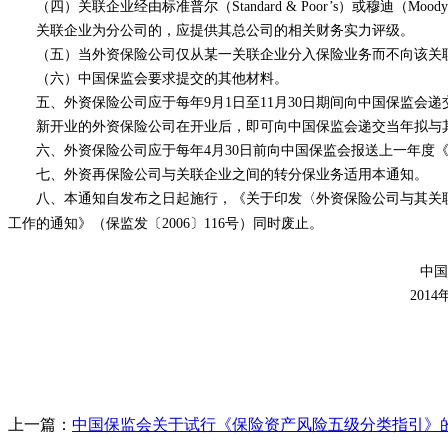
（四）关联企业经由标准普尔（
Standard & Poor’s
）或穆迪（
Moody
关联企业为分公司的，应提供其总公司的相关财务实力评级。
（五）当外资保险公司仅从某一关联企业分入保险业务而不向该关联
（六）中国保监会要求提交的其他材料。
五、外资保险公司应于每年
9
月
1
日至
11
月
30
日期间向中国保监会递
新开业的外资保险公司在开业后，即可向中国保监会递交当年拟与其
六、外资保险公司应于每年
4
月
30
日前向中国保监会报送上一年度
七、外资再保险公司与关联企业之间的转分保业务适用本通知。
八、本通知自发布之日起施行，《关于印发〈外资保险公司与其关联
工作的通知》（保监发〔
2006
〕
116
号）同时废止
。
中国
2014
上一篇：
中国保监会关于试行《保险资产风险五级分类指引》