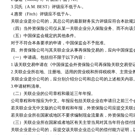
3.
贝氏（
A.M. BEST
）评级应不低于
A-
。
4.
惠誉（
Fitch
）评级应不低于
A-
。
关联企业是分公司的，其总公司的最新财务实力评级应符合本款规
（四）当外资保险公司仅从某一关联企业分入保险业务、而不向该关
（五）中国保监会规定的其他条件。
对于不符合本条要求的申请，中国保监会不予批准。
四、外资保险公司与其关联企业从事再保险交易的，应向中国保监会
（一）申请函。包括但不限于以下内容：
1.
该关联交易申请在《中国保监会外资保险公司再保险关联交易登
2.
关联企业所在地、注册地、适用的营业税和所得税税率、主营业
关联企业是分公司的，应分别介绍分公司和总公司的上述相关内容
3.
申请材料清单。
（二）关联企业的公司章程和最近三年年报。
公司章程和年报应为中文。年报应包括关联企业在申请日之前三个会
若关联企业无中文版的公司章程和年报，外资保险公司应提交关联企
若关联企业所在国家或地区不要求编制现金流量表，外资保险公司应
（三）关联企业所在国家或者地区有关主管当局对其当年符合偿付能
关联企业是分公司的，应提交该关联企业总公司的偿付能力证明，以